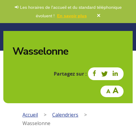
📢 Les horaires de l'accueil et du standard téléphonique
✕
évoluent !
En savoir plus
Wasselonne
Partagez sur :
Accueil
>
Calendriers
>
Wasselonne