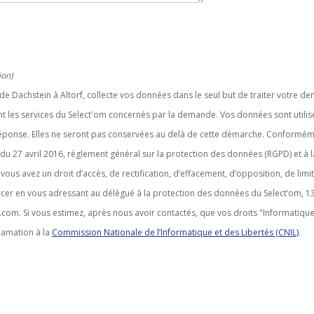
ion)
e de Dachstein à Altorf, collecte vos données dans le seul but de traiter votre 
nt les services du Select'om concernés par la demande. Vos données sont utili
 réponse. Elles ne seront pas conservées au delà de cette démarche. Conformé
 27 avril 2016, règlement général sur la protection des données (RGPD) et à l
, vous avez un droit d’accès, de rectification, d’effacement, d’opposition, de limi
cer en vous adressant au délégué à la protection des données du Select’om, 1
com. Si vous estimez, après nous avoir contactés, que vos droits "Informatique
lamation à la
Commission Nationale de l’Informatique et des Libertés (CNIL)
.