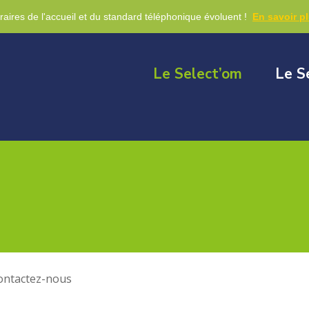
re
raires de l'accueil et du standard téléphonique évoluent !
En savoir p
Le Select’om
Le S
ontactez-nous