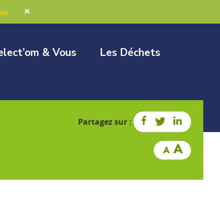
Marchés publics
Élus & Collectivités
✕
lus
elect’om & Vous
Les Déchets
Partagez sur :