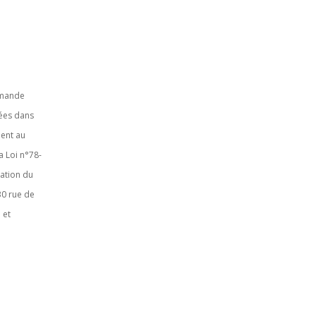
demande
sées dans
ment au
a Loi n°78-
tation du
30 rue de
 et