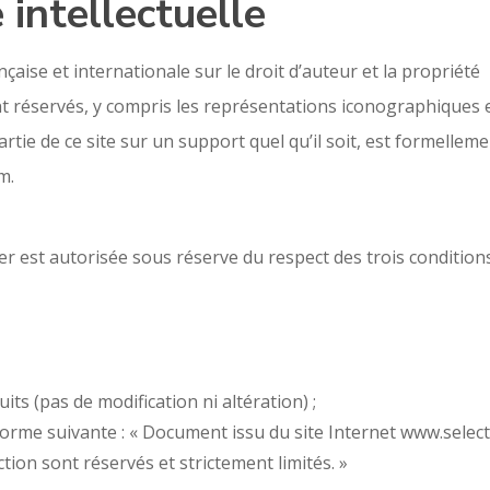
 intellectuelle
nçaise et internationale sur le droit d’auteur et la propriété
ont réservés, y compris les représentations iconographiques 
tie de ce site sur un support quel qu’il soit, est formellem
m.
r est autorisée sous réserve du respect des trois condition
ts (pas de modification ni altération) ;
la forme suivante : « Document issu du site Internet www.select
ion sont réservés et strictement limités. »