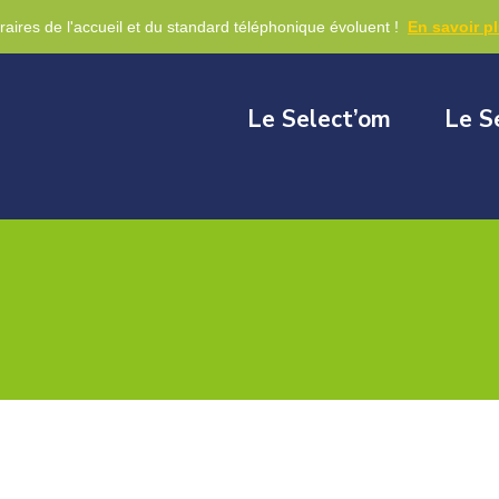
re
raires de l'accueil et du standard téléphonique évoluent !
En savoir p
Le Select’om
Le S