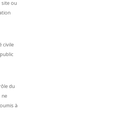
 site ou
ation
 civile
 public
rôle du
s ne
soumis à