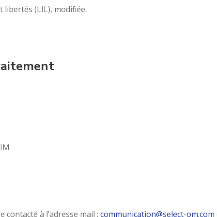
 libertés (LIL), modifiée.
raitement
EIM
 contacté à l’adresse mail :
communication@select-om.com