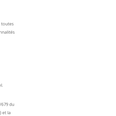
r toutes
nnalités
l.
6/679 du
 et la