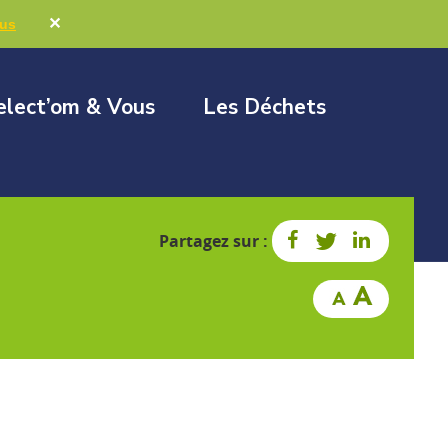
Marchés publics
Élus & Collectivités
✕
lus
elect’om & Vous
Les Déchets
Partagez sur :