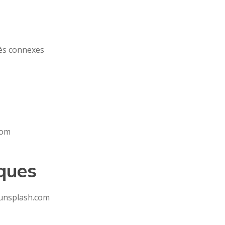
tés connexes
’om
ques
 unsplash.com