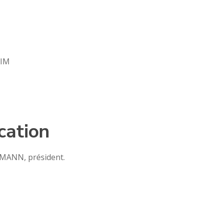
EIM
cation
RTMANN, président.