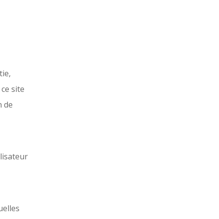
ie,
 ce site
n de
lisateur
uelles