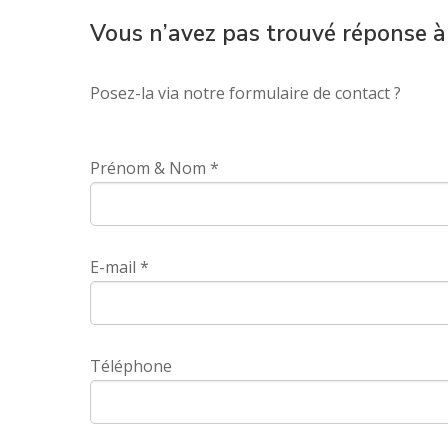
aux nouvelles consignes de t
incinérés ou enfouis.
Vous n’avez pas trouvé réponse à
Au-delà de la collecte, le se
Mieux trier permet également 
des déchets, les actions de 
transport des ordures ménag
fonctionnement.
contribue à maîtriser l'évolu
Posez-la via notre formulaire de contact ?
Avec la simplification du tri
dans le même bac jaune.
Prénom & Nom *
E-mail *
Téléphone