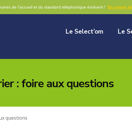
re
raires de l'accueil et du standard téléphonique évoluent !
En savoir p
Le Select’om
Le S
ier : foire aux questions
aux questions