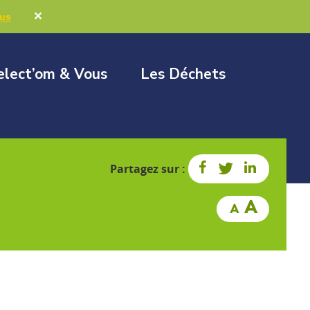
Marchés publics
Élus & Collectivités
✕
lus
elect’om & Vous
Les Déchets
Partagez sur :