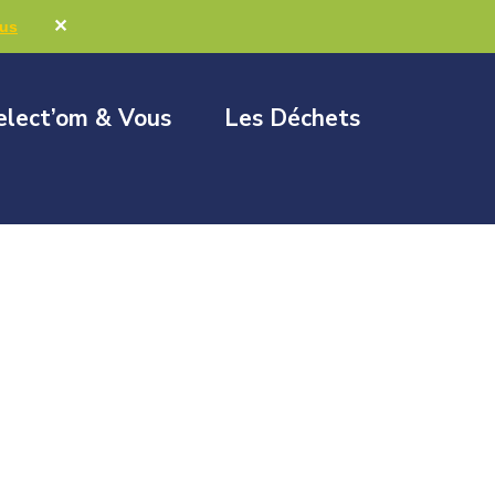
Marchés publics
Élus & Collectivités
✕
lus
elect’om & Vous
Les Déchets