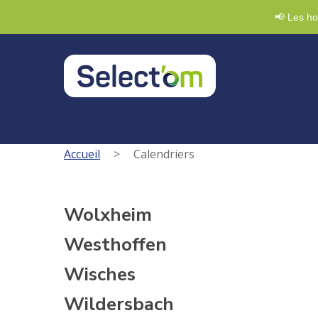
Demande de badge
03 88 47 92 20
Nous écri
📢 Les ho
Accueil
>
Calendriers
Wolxheim
Westhoffen
Wisches
Wildersbach