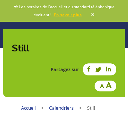
📢 Les horaires de l'accueil et du standard téléphonique
✕
évoluent !
En savoir plus
Still
Partagez sur :
Accueil
>
Calendriers
>
Still