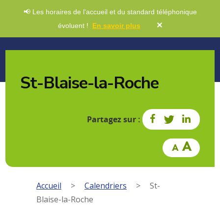
📢 Les horaires de l'accueil et du standard téléphonique
✕
évoluent !
En savoir plus
St-Blaise-la-Roche
Partagez sur :
Accueil
>
Calendriers
>
St-
Blaise-la-Roche