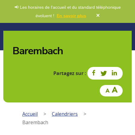
📢 Les horaires de l'accueil et du standard téléphonique
✕
évoluent !
En savoir plus
Barembach
Partagez sur :
Accueil
>
Calendriers
>
Barembach