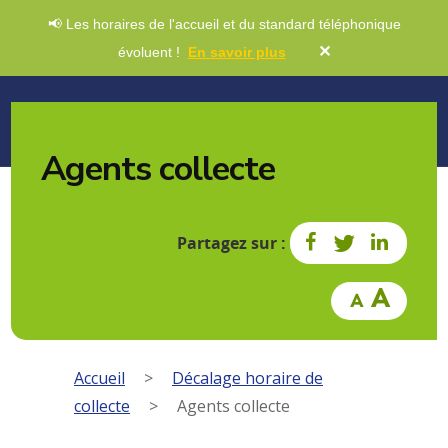
📢 Les horaires de l'accueil et du standard téléphonique
✕
évoluent !
En savoir plus
Agents collecte
Partagez sur :
Accueil
>
Décalage horaire de
collecte
>
Agents collecte