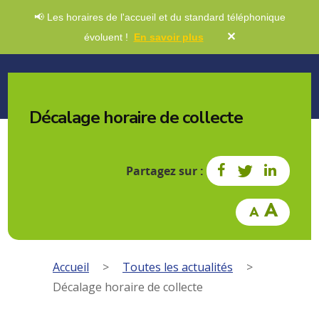
📢 Les horaires de l'accueil et du standard téléphonique
✕
évoluent !
En savoir plus
Décalage horaire de collecte
Partagez sur :
Accueil
>
Toutes les actualités
>
Décalage horaire de collecte