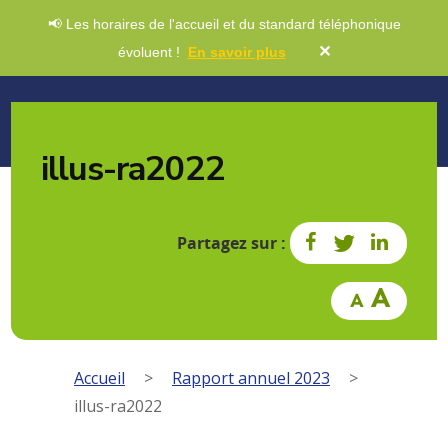
📢 Les horaires de l'accueil et du standard téléphonique
✕
évoluent !
En savoir plus
illus-ra2022
Partagez sur :
Accueil
>
Rapport annuel 2023
>
illus-ra2022