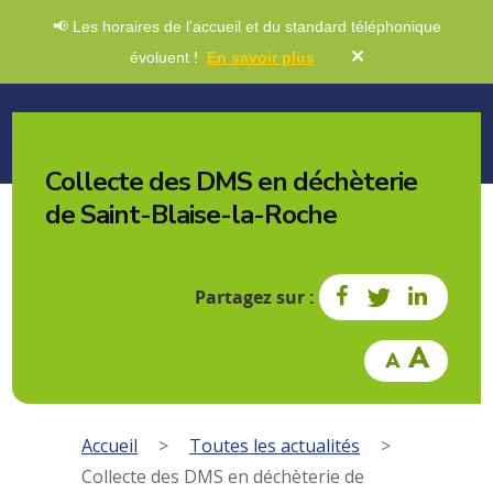
📢 Les horaires de l'accueil et du standard téléphonique
✕
évoluent !
En savoir plus
Collecte des DMS en déchèterie
de Saint-Blaise-la-Roche
Partagez sur :
Accueil
>
Toutes les actualités
>
Collecte des DMS en déchèterie de