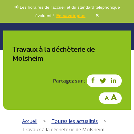
📢 Les horaires de l'accueil et du standard téléphonique
✕
évoluent !
En savoir plus
Travaux à la déchèterie de
Molsheim
Partagez sur :
Accueil
>
Toutes les actualités
>
Travaux à la déchèterie de Molsheim