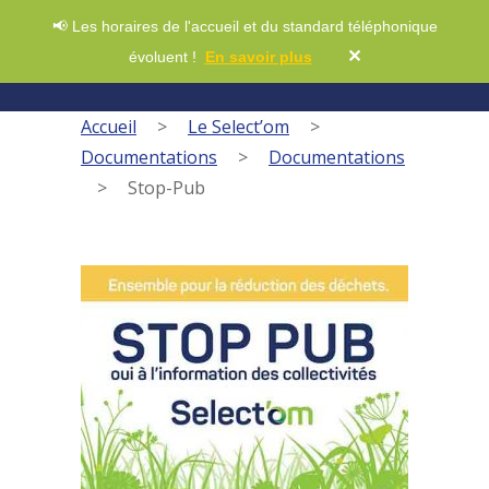
📢 Les horaires de l'accueil et du standard téléphonique
✕
évoluent !
En savoir plus
Accueil
>
Le Select’om
>
Documentations
>
Documentations
>
Stop-Pub