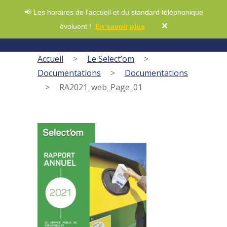
📢 Les horaires de l'accueil et du standard téléphonique
✕
évoluent !
En savoir plus
Accueil
>
Le Select’om
>
Documentations
>
Documentations
>
RA2021_web_Page_01