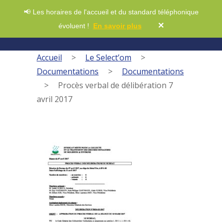
📢 Les horaires de l'accueil et du standard téléphonique
✕
évoluent !
En savoir plus
Accueil
>
Le Select’om
>
Documentations
>
Documentations
>
Procès verbal de délibération 7
avril 2017