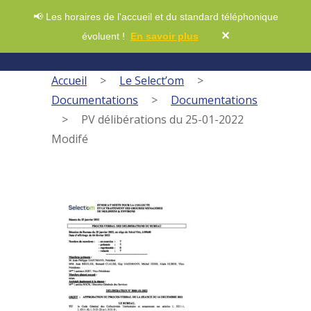
📢 Les horaires de l'accueil et du standard téléphonique
✕
évoluent !
En savoir plus
Accueil
>
Le Select’om
>
Documentations
>
Documentations
>
PV délibérations du 25-01-2022
Modifé