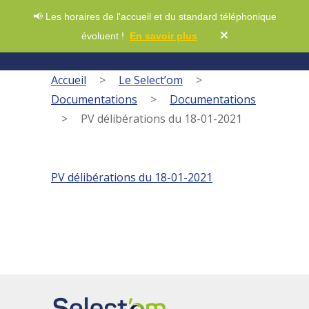
📢 Les horaires de l'accueil et du standard téléphonique
✕
évoluent !
En savoir plus
Accueil
>
Le Select’om
>
Documentations
>
Documentations
>
PV délibérations du 18-01-2021
PV délibérations du 18-01-2021