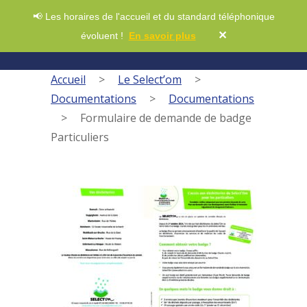
📢 Les horaires de l'accueil et du standard téléphonique
✕
évoluent !
En savoir plus
Accueil
>
Le Select’om
>
Documentations
>
Documentations
>
Formulaire de demande de badge
Particuliers