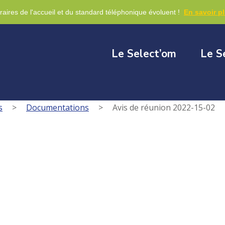
re
raires de l'accueil et du standard téléphonique évoluent !
En savoir p
Le Select’om
Le S
s
>
Documentations
>
Avis de réunion 2022-15-02