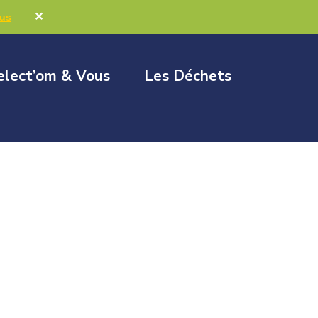
Marchés publics
Élus & Collectivités
✕
lus
elect’om & Vous
Les Déchets