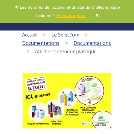
📢 Les horaires de l'accueil et du standard téléphonique
✕
évoluent !
En savoir plus
Accueil
>
Le Select’om
>
Documentations
>
Documentations
>
Affiche conteneur plastique