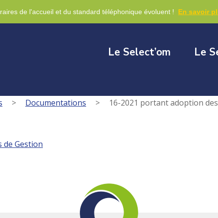
re
raires de l'accueil et du standard téléphonique évoluent !
En savoir p
Le Select’om
Le S
s
>
Documentations
>
16-2021 portant adoption des 
s de Gestion