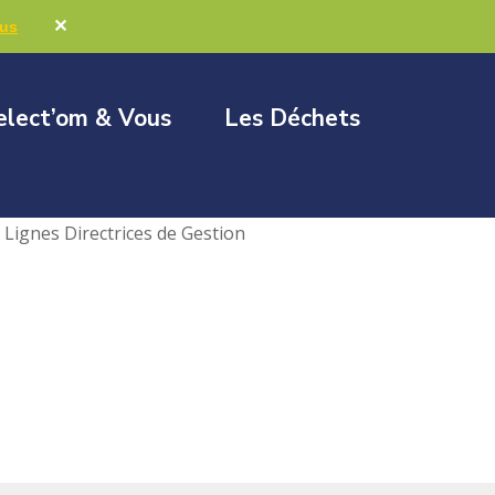
Marchés publics
Élus & Collectivités
✕
lus
elect’om & Vous
Les Déchets
Lignes Directrices de Gestion