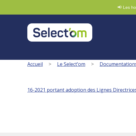
Demande de badge
03 88 47 92 20
Nous écri
📢 Les ho
Accueil
>
Le Select’om
>
Documentation
16-2021 portant adoption des Lignes Directrice