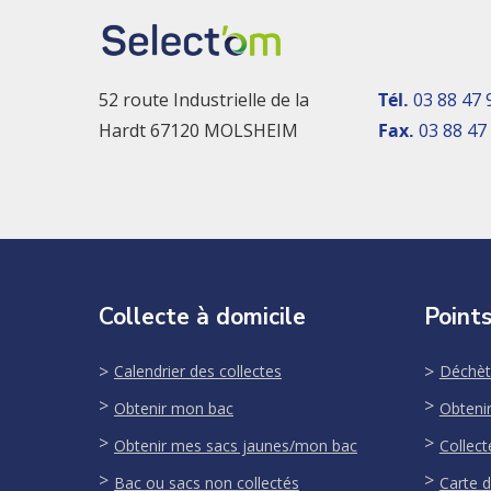
52 route Industrielle de la
Tél.
03 88 47 
Hardt 67120 MOLSHEIM
Fax.
03 88 47
Collecte à domicile
Points
Calendrier des collectes
Déchèt
Obtenir mon bac
Obteni
Obtenir mes sacs jaunes/mon bac
Collect
Bac ou sacs non collectés
Carte d