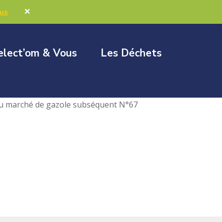
Marchés publics
Élus & Collectivités
✕
lus
elect’om & Vous
Les Déchets
du marché de gazole subséquent N°67