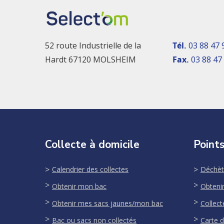
52 route Industrielle de la
Tél.
03 88 47 
Hardt 67120 MOLSHEIM
Fax.
03 88 47
Collecte à domicile
Points
Calendrier des collectes
Déchèt
Obtenir mon bac
Obteni
Obtenir mes sacs jaunes/mon bac
Collect
Bac ou sacs non collectés
Carte d