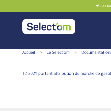
Demande de badge
03 88 47 92 20
Nous écri
📢 Les ho
Accueil
>
Le Select’om
>
Documentation
12-2021 portant attribution du marché de gaz