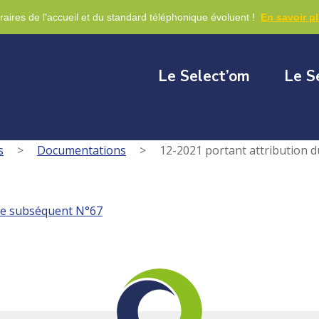
re
raires de l'accueil et du standard téléphonique évoluent !
En savoir p
Le Select’om
Le S
s
>
Documentations
>
12-2021 portant attribution 
ole subséquent N°67