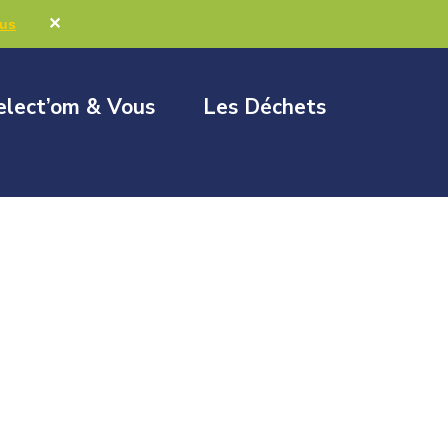
Marchés publics
Élus & Collectivités
✕
lus
elect’om & Vous
Les Déchets