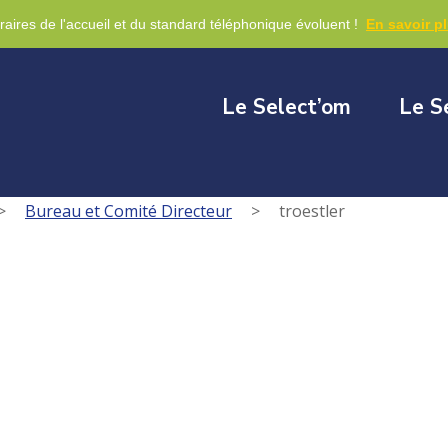
re
raires de l'accueil et du standard téléphonique évoluent !
En savoir p
Le Select’om
Le S
>
Bureau et Comité Directeur
>
troestler