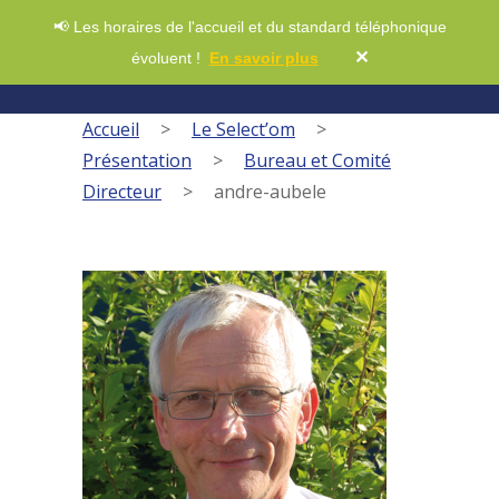
📢 Les horaires de l'accueil et du standard téléphonique
✕
évoluent !
En savoir plus
Accueil
>
Le Select’om
>
Présentation
>
Bureau et Comité
Directeur
>
andre-aubele