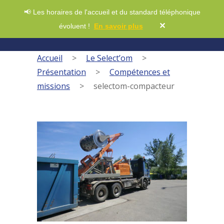
📢 Les horaires de l'accueil et du standard téléphonique
✕
évoluent !
En savoir plus
Accueil
>
Le Select’om
>
Présentation
>
Compétences et
missions
>
selectom-compacteur