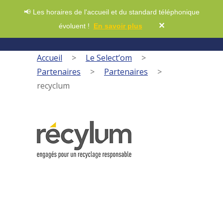
📢 Les horaires de l'accueil et du standard téléphonique
✕
évoluent !
En savoir plus
Accueil
>
Le Select’om
>
Partenaires
>
Partenaires
>
recyclum