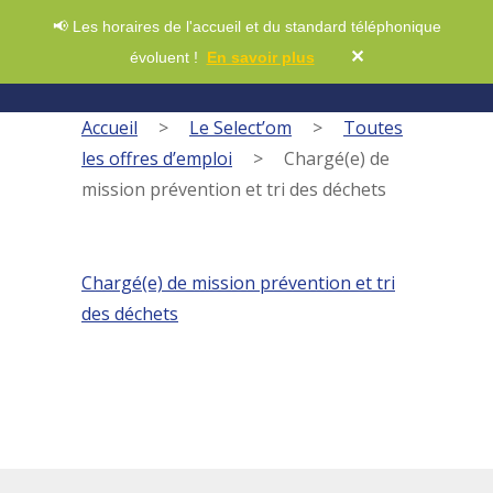
📢 Les horaires de l'accueil et du standard téléphonique
✕
évoluent !
En savoir plus
Accueil
>
Le Select’om
>
Toutes
les offres d’emploi
>
Chargé(e) de
mission prévention et tri des déchets
Chargé(e) de mission prévention et tri
des déchets