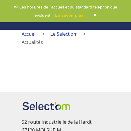
📢 Les horaires de l'accueil et du standard téléphonique
✕
évoluent !
En savoir plus
Accueil
>
Le Select’om
>
Actualités
52 route Industrielle de la Hardt
67120 MOLSHEIM