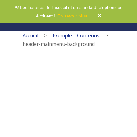
📢 Les horaires de l'accueil et du standard téléphonique
✕
évoluent !
En savoir plus
Accueil
>
Exemple – Contenus
>
header-mainmenu-background