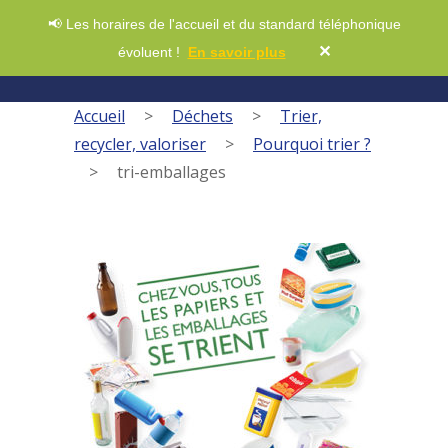
📢 Les horaires de l'accueil et du standard téléphonique
✕
évoluent !
En savoir plus
Accueil
>
Déchets
>
Trier,
recycler, valoriser
>
Pourquoi trier ?
>
tri-emballages