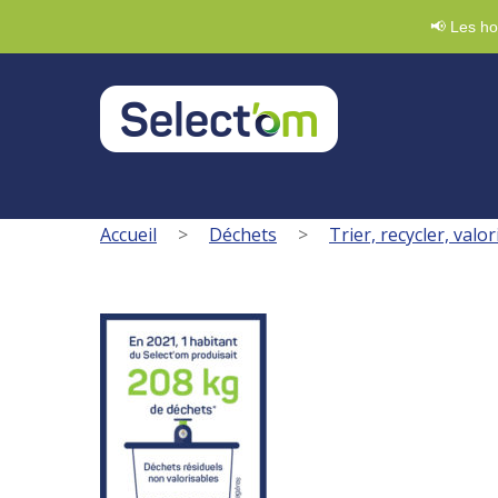
Demande de badge
03 88 47 92 20
Nous écri
📢 Les ho
Accueil
>
Déchets
>
Trier, recycler, valor