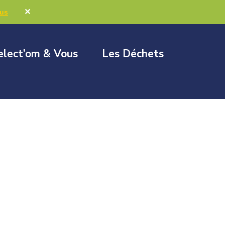
Marchés publics
Élus & Collectivités
✕
lus
elect’om & Vous
Les Déchets