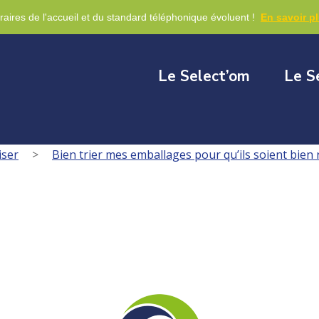
re
raires de l'accueil et du standard téléphonique évoluent !
En savoir p
Le Select’om
Le S
iser
>
Bien trier mes emballages pour qu’ils soient bien 