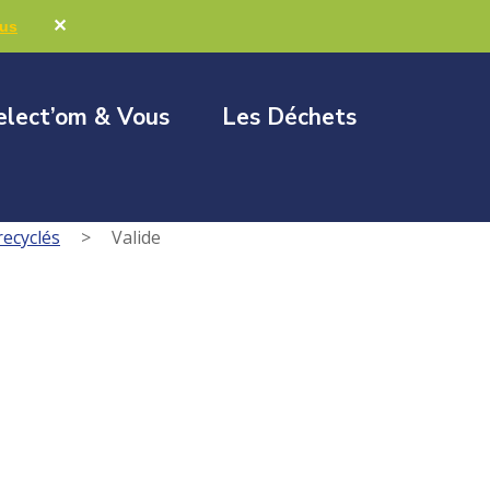
Marchés publics
Élus & Collectivités
✕
lus
elect’om & Vous
Les Déchets
recyclés
>
Valide