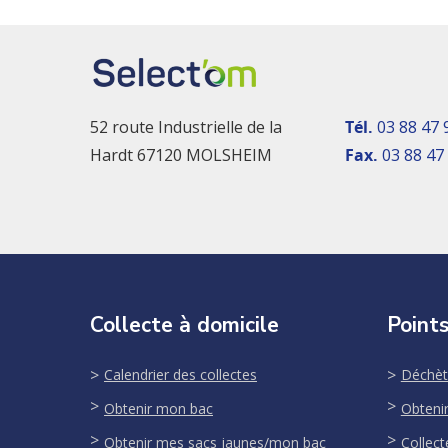
52 route Industrielle de la
Tél.
03 88 47 
Hardt 67120 MOLSHEIM
Fax.
03 88 47
Collecte à domicile
Points
Calendrier des collectes
Déchèt
Obtenir mon bac
Obteni
Obtenir mes sacs jaunes/mon bac
Collect