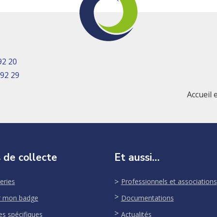
92 20
 92 29
Accueil 
 de collecte
Et aussi…
eries
Professionnels et associations
r mon badge
Documentations
es spécifiques
Actualités