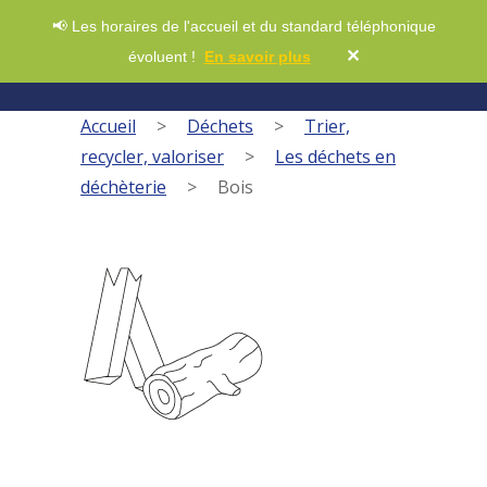
📢 Les horaires de l'accueil et du standard téléphonique
✕
évoluent !
En savoir plus
Accueil
>
Déchets
>
Trier,
recycler, valoriser
>
Les déchets en
déchèterie
>
Bois