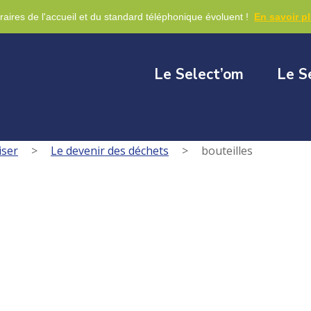
re
raires de l'accueil et du standard téléphonique évoluent !
En savoir p
Le Select’om
Le S
iser
>
Le devenir des déchets
>
bouteilles