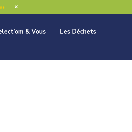
Marchés publics
Élus & Collectivités
✕
lus
elect’om & Vous
Les Déchets