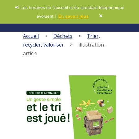
📢 Les horaires de l'accueil et du standard téléphonique
✕
évoluent !
En savoir plus
Accueil
>
Déchets
>
Trier,
recycler, valoriser
>
illustration-
article