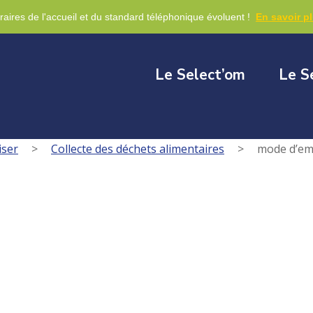
re
raires de l'accueil et du standard téléphonique évoluent !
En savoir p
Le Select’om
Le S
iser
>
Collecte des déchets alimentaires
>
mode d’em