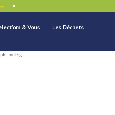
Marchés publics
Élus & Collectivités
✕
lus
elect’om & Vous
Les Déchets
ploi mutzig