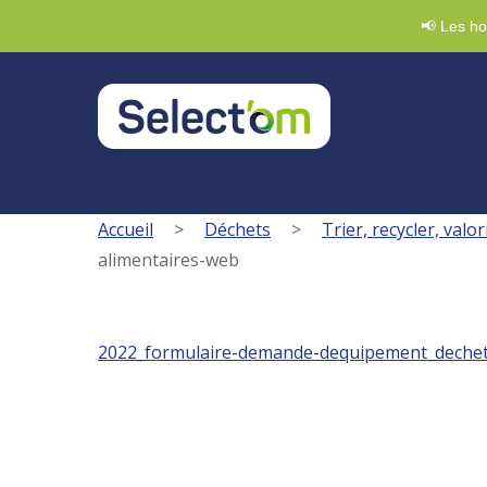
Demande de badge
03 88 47 92 20
Nous écri
📢 Les ho
Accueil
>
Déchets
>
Trier, recycler, valor
alimentaires-web
2022_formulaire-demande-dequipement_dechet