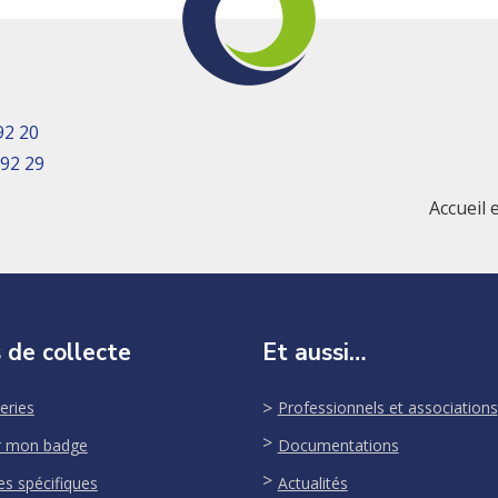
92 20
 92 29
Accueil 
 de collecte
Et aussi…
eries
Professionnels et associations
r mon badge
Documentations
es spécifiques
Actualités