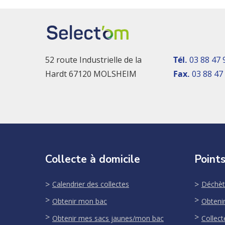
52 route Industrielle de la
Tél.
03 88 47 
Hardt 67120 MOLSHEIM
Fax.
03 88 47
Collecte à domicile
Points
Calendrier des collectes
Déchèt
Obtenir mon bac
Obteni
Obtenir mes sacs jaunes/mon bac
Collect