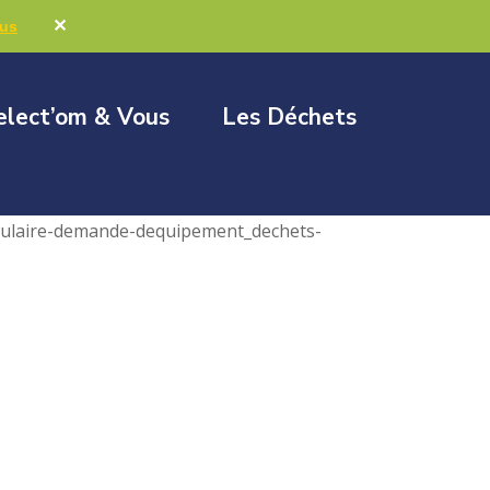
Marchés publics
Élus & Collectivités
✕
lus
elect’om & Vous
Les Déchets
ulaire-demande-dequipement_dechets-