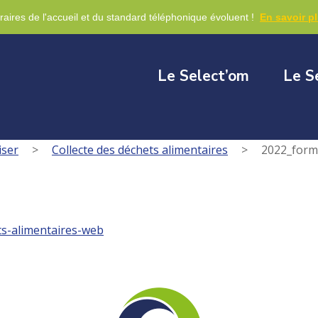
re
raires de l'accueil et du standard téléphonique évoluent !
En savoir p
Le Select’om
Le S
iser
>
Collecte des déchets alimentaires
>
2022_form
s-alimentaires-web