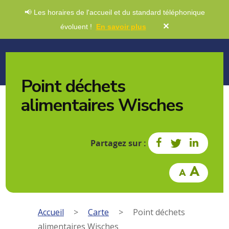
📢 Les horaires de l'accueil et du standard téléphonique
✕
évoluent !
En savoir plus
Point déchets
alimentaires Wisches
Partagez sur :
Accueil
>
Carte
>
Point déchets
alimentaires Wisches