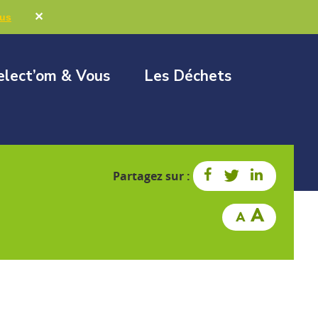
Marchés publics
Élus & Collectivités
✕
lus
elect’om & Vous
Les Déchets
Partagez sur :