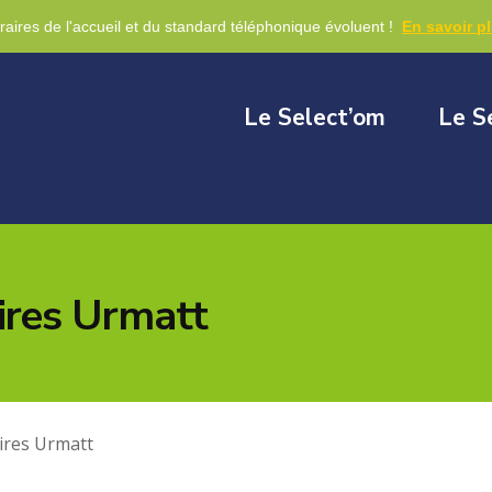
re
raires de l'accueil et du standard téléphonique évoluent !
En savoir p
Le Select’om
Le S
ires Urmatt
ires Urmatt