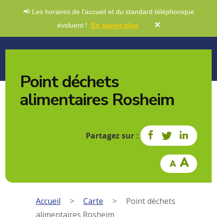
📢 Les horaires de l'accueil et du standard téléphonique
✕
évoluent !
En savoir plus
Point déchets
alimentaires Rosheim
Partagez sur :
Accueil
>
Carte
>
Point déchets
alimentaires Rosheim