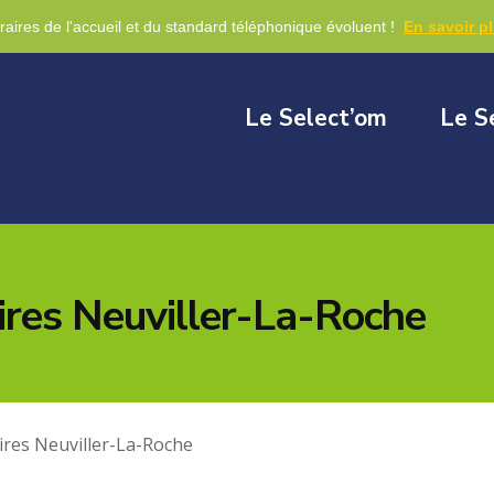
re
raires de l'accueil et du standard téléphonique évoluent !
En savoir p
Le Select’om
Le S
ires Neuviller-La-Roche
ires Neuviller-La-Roche