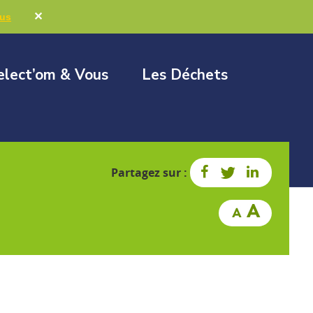
Marchés publics
Élus & Collectivités
✕
lus
elect’om & Vous
Les Déchets
Partagez sur :