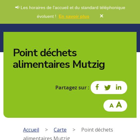
📢 Les horaires de l'accueil et du standard téléphonique
✕
évoluent !
En savoir plus
Point déchets
alimentaires Mutzig
Partagez sur :
Accueil
>
Carte
>
Point déchets
alimentaires Mutzig