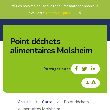
📢 Les horaires de l'accueil et du standard téléphonique
✕
évoluent !
En savoir plus
Point déchets
alimentaires Molsheim
Partagez sur :
Accueil
>
Carte
>
Point déchets
alimentaires Molsheim