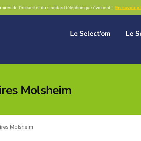
re
raires de l'accueil et du standard téléphonique évoluent !
En savoir p
Le Select’om
Le S
ires Molsheim
aires Molsheim