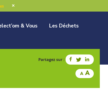
Marchés publics
Élus & Collectivités
✕
lus
elect’om & Vous
Les Déchets
Partagez sur :