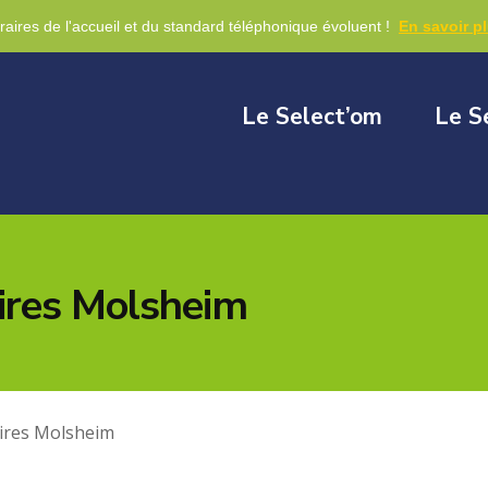
re
raires de l'accueil et du standard téléphonique évoluent !
En savoir p
Le Select’om
Le S
ires Molsheim
aires Molsheim