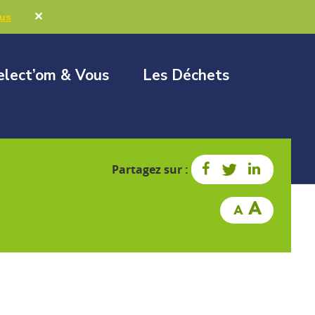
Marchés publics
Élus & Collectivités
✕
lus
elect’om & Vous
Les Déchets
Partagez sur :