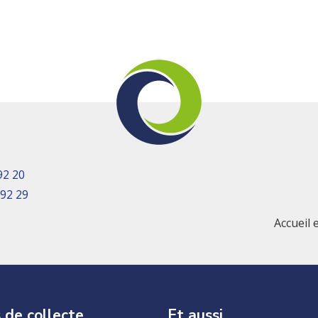
92 20
 92 29
Accueil 
 de collecte
Et aussi…