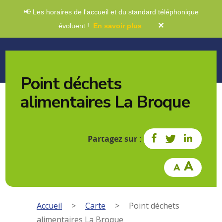
📢 Les horaires de l'accueil et du standard téléphonique
✕
évoluent !
En savoir plus
Point déchets
alimentaires La Broque
Partagez sur :
Accueil
>
Carte
>
Point déchets
alimentaires La Broque