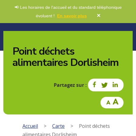
📢 Les horaires de l'accueil et du standard téléphonique
✕
évoluent !
En savoir plus
Point déchets
alimentaires Dorlisheim
Partagez sur :
Accueil
>
Carte
>
Point déchets
alimentaires Dorlisheim