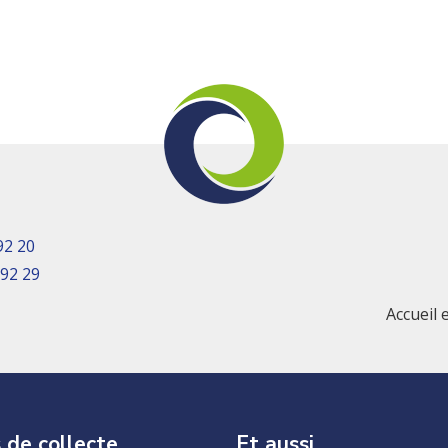
92 20
 92 29
Accueil 
 de collecte
Et aussi…