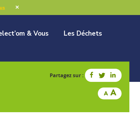
Marchés publics
Élus & Collectivités
✕
lus
elect’om & Vous
Les Déchets
Partagez sur :