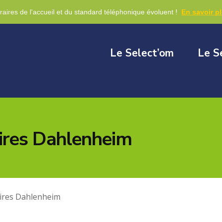
re
raires de l'accueil et du standard téléphonique évoluent !
En savoir p
Le Select’om
Le S
aires Dahlenheim
aires Dahlenheim