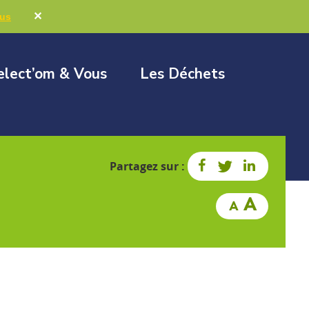
Marchés publics
Élus & Collectivités
✕
lus
elect’om & Vous
Les Déchets
Partagez sur :