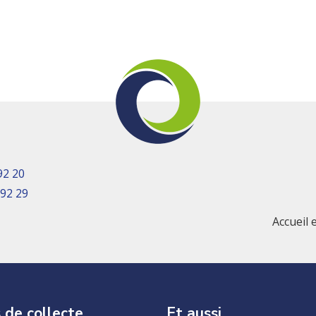
92 20
 92 29
Accueil 
 de collecte
Et aussi…