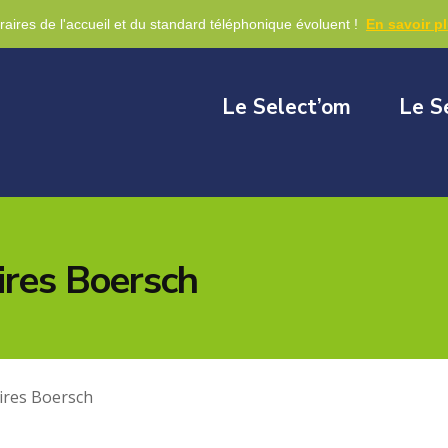
re
raires de l'accueil et du standard téléphonique évoluent !
En savoir p
Le Select’om
Le S
ires Boersch
ires Boersch